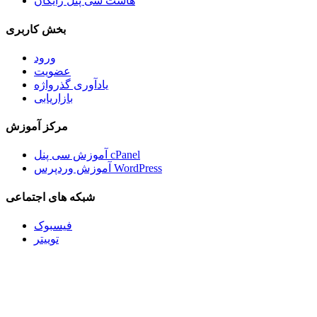
هاست سی پنل رایگان
بخش کاربری
ورود
عضویت
یادآوری گذرواژه
بازاریابی
مرکز آموزش
آموزش سی پنل cPanel
آموزش وردپرس WordPress
شبکه های اجتماعی
فیسبوک
توییتر