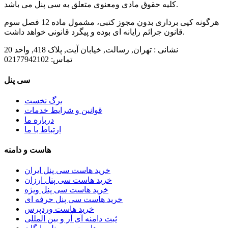
کلیه حقوق مادی ومعنوی متعلق به سی پنل می باشد.
هرگونه کپی برداری بدون مجوز کتبی، مشمول ماده 12 فصل سوم
قانون جرائم رایانه ای بوده و پیگرد قانونی خواهد داشت.
نشانی :
تهران, رسالت, خیابان آیت, پلاک 418, واحد 20
تماس:
02177942102
سی پنل
برگ نخست
قوانین و شرایط خدمات
درباره ما
ارتباط با ما
هاست و دامنه
خرید هاست سی پنل ایران
خرید هاست سی پنل ارزان
خرید هاست سی پنل ویژه
خرید هاست سی پنل حرفه ای
خرید هاست وردپرس
ثبت دامنه آی آر و بین المللی