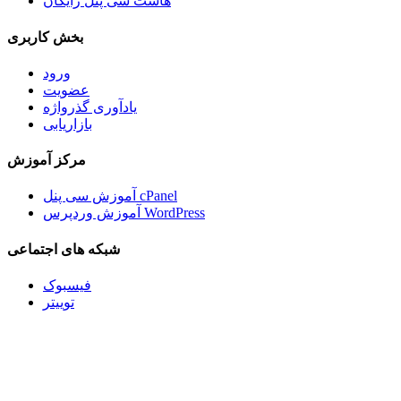
هاست سی پنل رایگان
بخش کاربری
ورود
عضویت
یادآوری گذرواژه
بازاریابی
مرکز آموزش
آموزش سی پنل cPanel
آموزش وردپرس WordPress
شبکه های اجتماعی
فیسبوک
توییتر