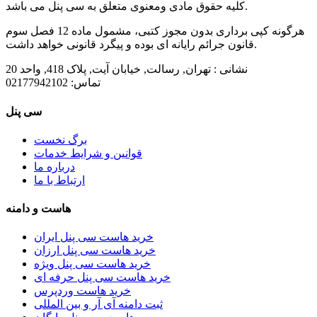
کلیه حقوق مادی ومعنوی متعلق به سی پنل می باشد.
هرگونه کپی برداری بدون مجوز کتبی، مشمول ماده 12 فصل سوم
قانون جرائم رایانه ای بوده و پیگرد قانونی خواهد داشت.
نشانی :
تهران, رسالت, خیابان آیت, پلاک 418, واحد 20
تماس:
02177942102
سی پنل
برگ نخست
قوانین و شرایط خدمات
درباره ما
ارتباط با ما
هاست و دامنه
خرید هاست سی پنل ایران
خرید هاست سی پنل ارزان
خرید هاست سی پنل ویژه
خرید هاست سی پنل حرفه ای
خرید هاست وردپرس
ثبت دامنه آی آر و بین المللی