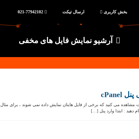
بخش کاربری
ارسال تیکت
021-77942102
آرشیو نمایش فایل های مخفی
cPane