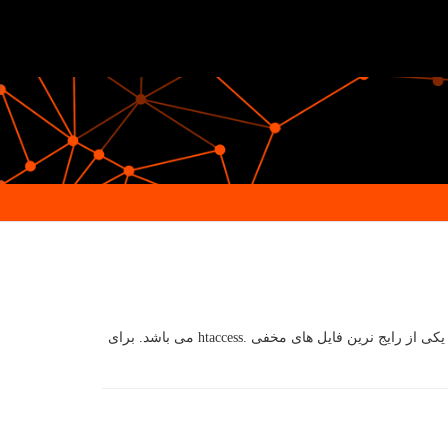
نحوه نمایش فایل های مخفی در سی پنل cPanel : گاهی اوقات مشاهده می کنید که برخی از فایل هایتان نمایش داده نمی شوند ، برای مثال یکی از رایج نرین فایل های مخفی .htaccess می باشد. برای