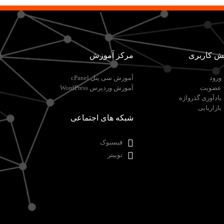
ش کاربری
مرکز آموزش
ورود
آموزش سی پنل cPanel
عضویت
آموزش وردپرس WordPress
یادآوری گذرواژه
بازاریابی
شبکه های اجتماعی
فیسبوک
توییتر