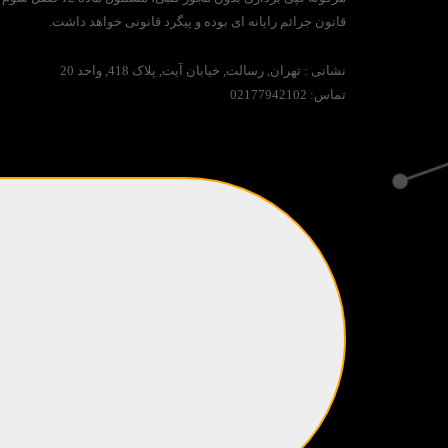
قانون جرائم رایانه ای بوده و پیگرد قانونی خواهد داشت.
نشانی :
تهران, رسالت, خیابان آیت, پلاک 418, واحد 20
تماس:
02177942102