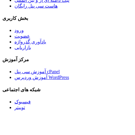
ثبت دامنه آی آر و بین المللی
هاست سی پنل رایگان
بخش کاربری
ورود
عضویت
یادآوری گذرواژه
بازاریابی
مرکز آموزش
آموزش سی پنل cPanel
آموزش وردپرس WordPress
شبکه های اجتماعی
فیسبوک
توییتر