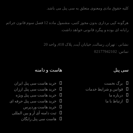
کلیه حقوق مادی ومعنوی متعلق به سی پنل می باشد.
هرگونه کپی برداری بدون مجوز کتبی، مشمول ماده 12 فصل سوم قانون جرائم
رایانه ای بوده و پیگرد قانونی خواهد داشت.
نشانی :
تهران, رسالت, خیابان آیت, پلاک 418, واحد 20
تماس:
02177942102
سی پنل
هاست و دامنه
برگ نخست
خرید هاست سی پنل ایران
قوانین و شرایط خدمات
خرید هاست سی پنل ارزان
درباره ما
خرید هاست سی پنل ویژه
ارتباط با ما
خرید هاست سی پنل حرفه ای
خرید هاست وردپرس
ثبت دامنه آی آر و بین المللی
هاست سی پنل رایگان