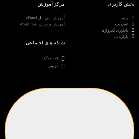
بخش کاربری
مرکز آموزش
ورود
آموزش سی پنل cPanel
عضویت
آموزش وردپرس WordPress
یادآوری گذرواژه
بازاریابی
شبکه های اجتماعی
فیسبوک
توییتر