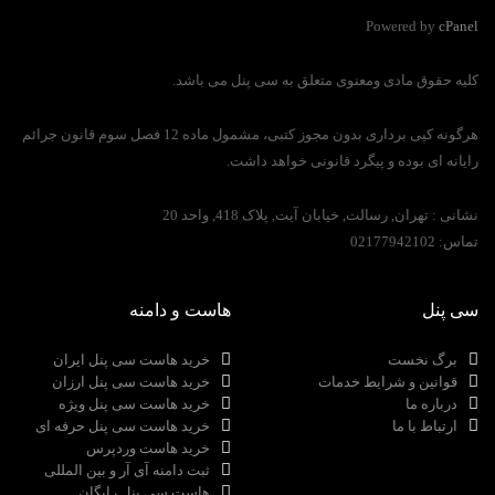
Powered by
cPanel
کلیه حقوق مادی ومعنوی متعلق به سی پنل می باشد.
هرگونه کپی برداری بدون مجوز کتبی، مشمول ماده 12 فصل سوم قانون جرائم
رایانه ای بوده و پیگرد قانونی خواهد داشت.
نشانی :
تهران, رسالت, خیابان آیت, پلاک 418, واحد 20
تماس:
02177942102
سی پنل
هاست و دامنه
برگ نخست
خرید هاست سی پنل ایران
قوانین و شرایط خدمات
خرید هاست سی پنل ارزان
درباره ما
خرید هاست سی پنل ویژه
ارتباط با ما
خرید هاست سی پنل حرفه ای
خرید هاست وردپرس
ثبت دامنه آی آر و بین المللی
هاست سی پنل رایگان