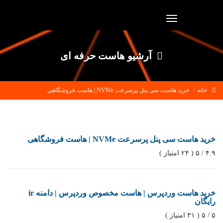
Toggle
navigation
آرشیو هاست حرفه ای
خانه
خرید هاست سی پنل پرسرعت NVMe | هاست فروشگاهی
خرید هاست سی پنل پرسرعت NVMe | هاست فروشگاهی
۴.۹ / ۵ ( ۲۴ امتیاز )
خرید هاست وردپرس | هاست مخصوص وردپرس | دامنه ir
رایگان
۵ / ۵ ( ۳۱ امتیاز )