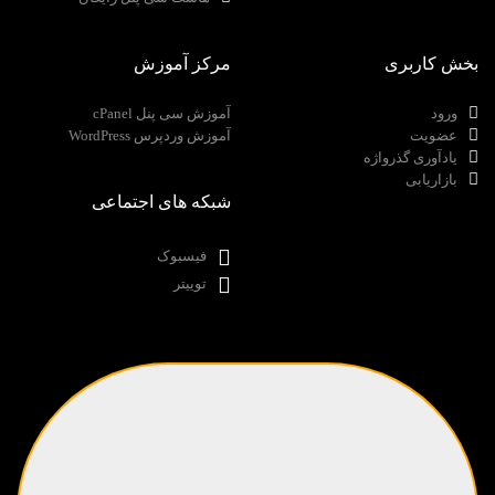
بخش کاربری
مرکز آموزش
ورود
آموزش سی پنل cPanel
عضویت
آموزش وردپرس WordPress
یادآوری گذرواژه
بازاریابی
شبکه های اجتماعی
فیسبوک
توییتر