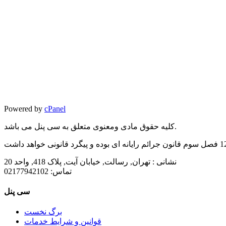
Powered by
cPanel
کلیه حقوق مادی ومعنوی متعلق به سی پنل می باشد.
نشانی :
تهران, رسالت, خیابان آیت, پلاک 418, واحد 20
تماس:
02177942102
سی پنل
برگ نخست
قوانین و شرایط خدمات