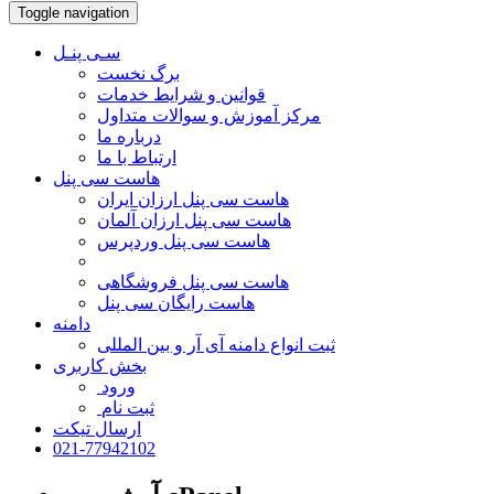
Toggle navigation
سـی پنـل
برگ نخست
قوانین و شرایط خدمات
مرکز آموزش و سوالات متداول
درباره ما
ارتباط با ما
هاست سی پنل
هاست سی پنل ارزان ایران
هاست سی پنل ارزان آلمان
هاست سی پنل وردپرس
هاست سی پنل فروشگاهی
هاست رایگان سی پنل
دامنه
ثبت انواع دامنه آی آر و بین المللی
بخش کاربری
ورود
ثبت نام
ارسال تیکت
021-77942102