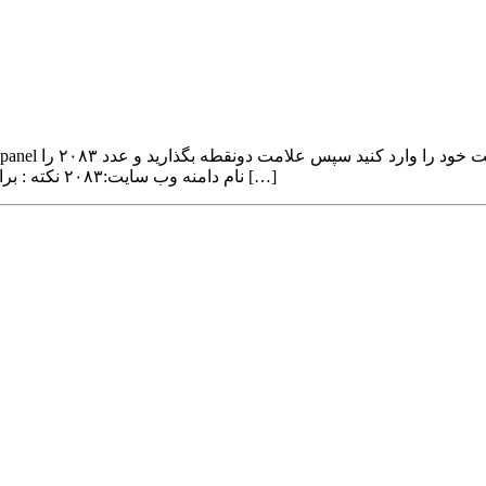
وارد کنید http://DomainName.ir:۲۰۸۳ نام دامنه وب سایت:۲۰۸۳ نکته : برای ورود به صفحه سی […]