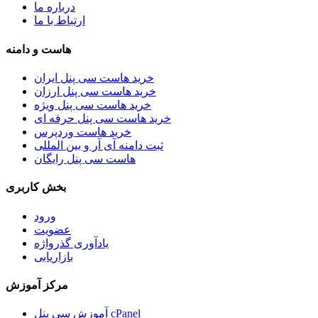
درباره ما
ارتباط با ما
هاست و دامنه
خرید هاست سی پنل ایران
خرید هاست سی پنل ارزان
خرید هاست سی پنل ویژه
خرید هاست سی پنل حرفه ای
خرید هاست وردپرس
ثبت دامنه آی آر و بین المللی
هاست سی پنل رایگان
بخش کاربری
ورود
عضویت
یادآوری گذرواژه
بازاریابی
مرکز آموزش
آموزش سی پنل cPanel