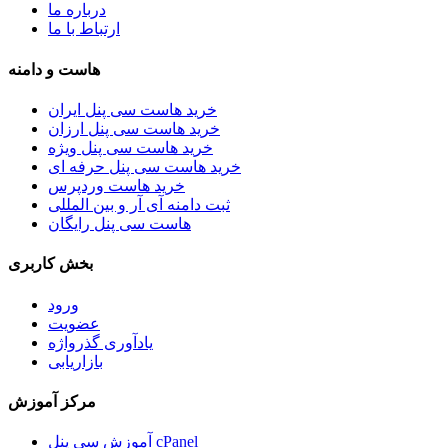
درباره ما
ارتباط با ما
هاست و دامنه
خرید هاست سی پنل ایران
خرید هاست سی پنل ارزان
خرید هاست سی پنل ویژه
خرید هاست سی پنل حرفه ای
خرید هاست وردپرس
ثبت دامنه آی آر و بین المللی
هاست سی پنل رایگان
بخش کاربری
ورود
عضویت
یادآوری گذرواژه
بازاریابی
مرکز آموزش
آموزش سی پنل cPanel