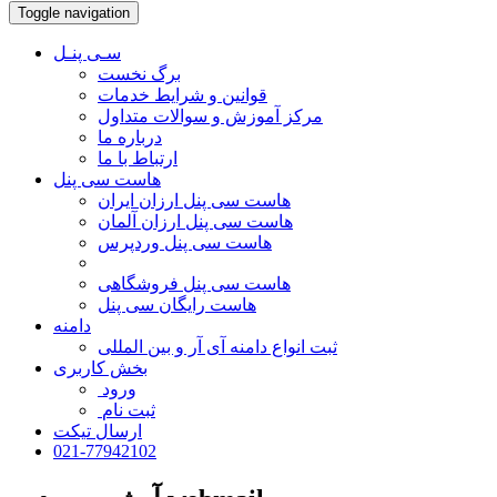
Toggle navigation
سـی پنـل
برگ نخست
قوانین و شرایط خدمات
مرکز آموزش و سوالات متداول
درباره ما
ارتباط با ما
هاست سی پنل
هاست سی پنل ارزان ایران
هاست سی پنل ارزان آلمان
هاست سی پنل وردپرس
هاست سی پنل فروشگاهی
هاست رایگان سی پنل
دامنه
ثبت انواع دامنه آی آر و بین المللی
بخش کاربری
ورود
ثبت نام
ارسال تیکت
021-77942102