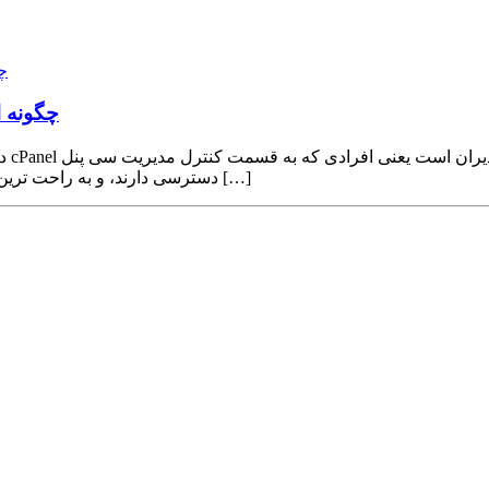
نحوه 
نحوه ورود به وب میل webmail د
دسترسی دارند، و به راحت ترین شکل ممکن می توانند به وب میل هر اکانت ایمیلی وارد شوند. روش […]