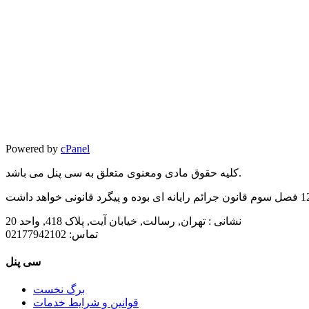
Powered by
cPanel
کلیه حقوق مادی ومعنوی متعلق به سی پنل می باشد.
نشانی :
تهران, رسالت, خیابان آیت, پلاک 418, واحد 20
تماس:
02177942102
سی پنل
برگ نخست
قوانین و شرایط خدمات