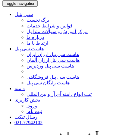
Toggle navigation
سـی پنـل
برگ نخست
قوانین و شرایط خدمات
مرکز آموزش و سوالات متداول
درباره ما
ارتباط با ما
هاست سی پنل
هاست سی پنل ارزان ایران
هاست سی پنل ارزان آلمان
هاست سی پنل وردپرس
هاست سی پنل فروشگاهی
هاست رایگان سی پنل
دامنه
ثبت انواع دامنه آی آر و بین المللی
بخش کاربری
ورود
ثبت نام
ارسال تیکت
021-77942102