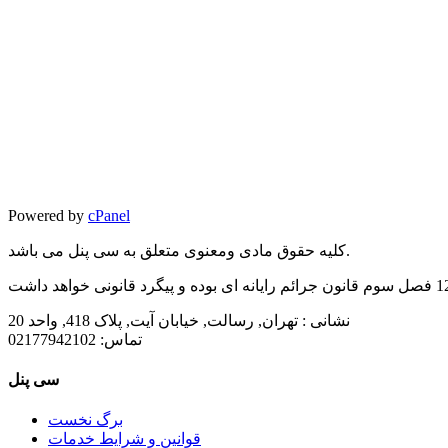
Powered by
cPanel
کلیه حقوق مادی ومعنوی متعلق به سی پنل می باشد.
نشانی :
تهران, رسالت, خیابان آیت, پلاک 418, واحد 20
تماس:
02177942102
سی پنل
برگ نخست
قوانین و شرایط خدمات