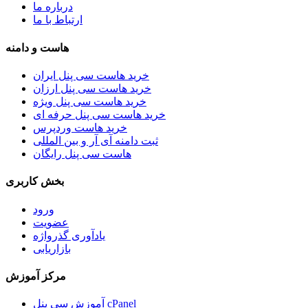
درباره ما
ارتباط با ما
هاست و دامنه
خرید هاست سی پنل ایران
خرید هاست سی پنل ارزان
خرید هاست سی پنل ویژه
خرید هاست سی پنل حرفه ای
خرید هاست وردپرس
ثبت دامنه آی آر و بین المللی
هاست سی پنل رایگان
بخش کاربری
ورود
عضویت
یادآوری گذرواژه
بازاریابی
مرکز آموزش
آموزش سی پنل cPanel