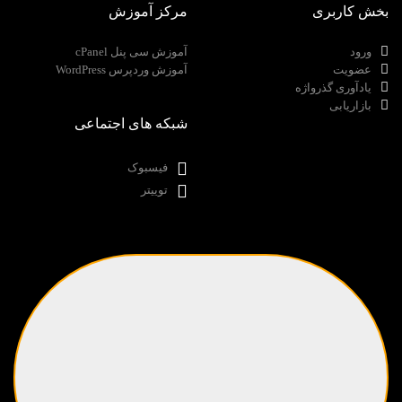
بخش کاربری
مرکز آموزش
ورود
آموزش سی پنل cPanel
عضویت
آموزش وردپرس WordPress
یادآوری گذرواژه
بازاریابی
شبکه های اجتماعی
فیسبوک
توییتر