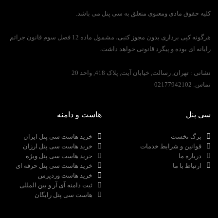
کلیه حقوق مادی ومعنوی متعلق به سی پنل می باشد.
هرگونه کپی برداری بدون مجوز کتبی، مشمول ماده 12 فصل سوم قانون جرائم
رایانه ای بوده و پیگرد قانونی خواهد داشت.
نشانی :
تهران, رسالت, خیابان آیت, پلاک 418, واحد 20
تماس:
02177942102
سی پنل
هاست و دامنه
برگ نخست
خرید هاست سی پنل ایران
قوانین و شرایط خدمات
خرید هاست سی پنل ارزان
درباره ما
خرید هاست سی پنل ویژه
ارتباط با ما
خرید هاست سی پنل حرفه ای
خرید هاست وردپرس
ثبت دامنه آی آر و بین المللی
هاست سی پنل رایگان