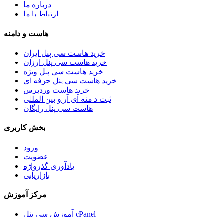
درباره ما
ارتباط با ما
هاست و دامنه
خرید هاست سی پنل ایران
خرید هاست سی پنل ارزان
خرید هاست سی پنل ویژه
خرید هاست سی پنل حرفه ای
خرید هاست وردپرس
ثبت دامنه آی آر و بین المللی
هاست سی پنل رایگان
بخش کاربری
ورود
عضویت
یادآوری گذرواژه
بازاریابی
مرکز آموزش
آموزش سی پنل cPanel