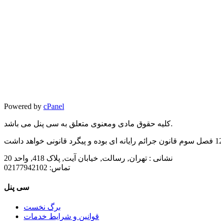
Powered by
cPanel
کلیه حقوق مادی ومعنوی متعلق به سی پنل می باشد.
نشانی :
تهران, رسالت, خیابان آیت, پلاک 418, واحد 20
تماس:
02177942102
سی پنل
برگ نخست
قوانین و شرایط خدمات