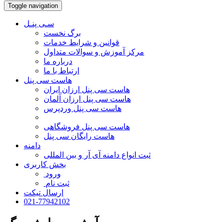
Toggle navigation
سـی پنـل
برگ نخست
قوانین و شرایط خدمات
مرکز آموزش و سوالات متداول
درباره ما
ارتباط با ما
هاست سی پنل
هاست سی پنل ارزان ایران
هاست سی پنل ارزان آلمان
هاست سی پنل وردپرس
هاست سی پنل فروشگاهی
هاست رایگان سی پنل
دامنه
ثبت انواع دامنه آی آر و بین المللی
بخش کاربری
ورود
ثبت نام
ارسال تیکت
021-77942102