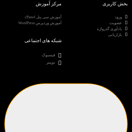
بخش کاربری
مرکز آموزش
ورود
آموزش سی پنل cPanel
عضویت
آموزش وردپرس WordPress
یادآوری گذرواژه
بازاریابی
شبکه های اجتماعی
فیسبوک
توییتر