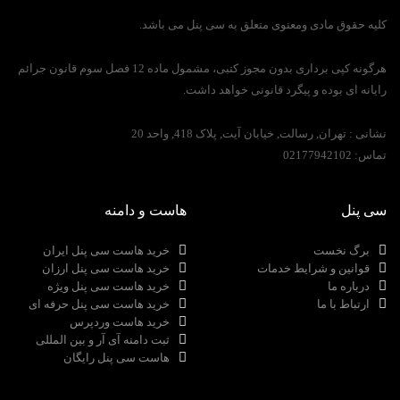
کلیه حقوق مادی ومعنوی متعلق به سی پنل می باشد.
هرگونه کپی برداری بدون مجوز کتبی، مشمول ماده 12 فصل سوم قانون جرائم
رایانه ای بوده و پیگرد قانونی خواهد داشت.
نشانی :
تهران, رسالت, خیابان آیت, پلاک 418, واحد 20
تماس:
02177942102
سی پنل
هاست و دامنه
برگ نخست
خرید هاست سی پنل ایران
قوانین و شرایط خدمات
خرید هاست سی پنل ارزان
درباره ما
خرید هاست سی پنل ویژه
ارتباط با ما
خرید هاست سی پنل حرفه ای
خرید هاست وردپرس
ثبت دامنه آی آر و بین المللی
هاست سی پنل رایگان