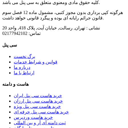
کلیه حقوق مادی ومعنوی متعلق به سی پنل می باشد.
هرگونه کپی برداری بدون مجوز کتبی، مشمول ماده 12 فصل سوم
قانون جرائم رایانه ای بوده و پیگرد قانونی خواهد داشت.
نشانی :
تهران, رسالت, خیابان آیت, پلاک 418, واحد 20
تماس:
02177942102
سی پنل
برگ نخست
قوانین و شرایط خدمات
درباره ما
ارتباط با ما
هاست و دامنه
خرید هاست سی پنل ایران
خرید هاست سی پنل ارزان
خرید هاست سی پنل ویژه
خرید هاست سی پنل حرفه ای
خرید هاست وردپرس
ثبت دامنه آی آر و بین المللی