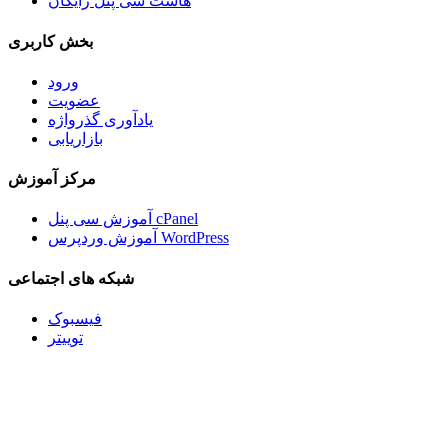
هاست سی پنل رایگان
بخش کاربری
ورود
عضویت
یادآوری گذرواژه
بازاریابی
مرکز آموزش
آموزش سی پنل cPanel
آموزش وردپرس WordPress
شبکه های اجتماعی
فیسبوک
توییتر