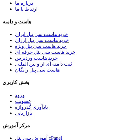
درباره ما
ارتباط با ما
هاست و دامنه
خرید هاست سی پنل ایران
خرید هاست سی پنل ارزان
خرید هاست سی پنل ویژه
خرید هاست سی پنل حرفه ای
خرید هاست وردپرس
ثبت دامنه آی آر و بین المللی
هاست سی پنل رایگان
بخش کاربری
ورود
عضویت
یادآوری گذرواژه
بازاریابی
مرکز آموزش
آموزش سی پنل cPanel