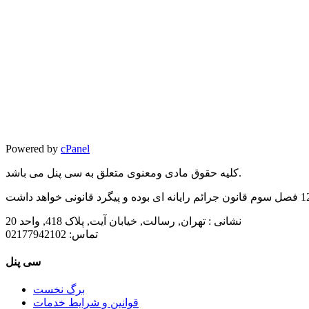
Powered by
cPanel
کلیه حقوق مادی ومعنوی متعلق به سی پنل می باشد.
نشانی :
تهران, رسالت, خیابان آیت, پلاک 418, واحد 20
تماس:
02177942102
سی پنل
برگ نخست
قوانین و شرایط خدمات