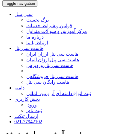
Toggle navigation
سـی پنـل
برگ نخست
قوانین و شرایط خدمات
مرکز آموزش و سوالات متداول
درباره ما
ارتباط با ما
هاست سی پنل
هاست سی پنل ارزان ایران
هاست سی پنل ارزان آلمان
هاست سی پنل وردپرس
هاست سی پنل فروشگاهی
هاست رایگان سی پنل
دامنه
ثبت انواع دامنه آی آر و بین المللی
بخش کاربری
ورود
ثبت نام
ارسال تیکت
021-77942102