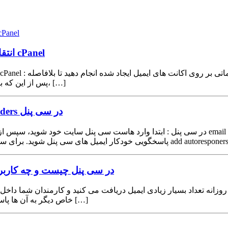
انتقال یک آدرس ایمیل به آدرس ایمیل دیگر در هاست سی 
انتقال یک آدرس ایمیل به آدرس ایمیل دیگر در هاست سی پنل cPanel
پس از این که برای آن اکانت ایمیل سایت شما توسط کاربرانتان یک ایمیل ارسال شد، […]
نحوه ساخت پاسخگویی اتوماتیک توسط ابزار autoresponders در سی پنل
ی پنل شوید. برای ساخت یک پاسخگویی خودکار جدید، همانند تصویر بر روی دکمه آبی رنگ add autoresponers […]
پاسخگویی خودکار به ایمیل ها autoresponders در سی پنل چیست 
خاص دیگر به آن ها پاسخ میدهند، و مسئله اینجاست، زمانی که کاربران به شما ایمیل ارسال […]