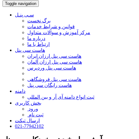
Toggle navigation
سـی پنـل
برگ نخست
قوانین و شرایط خدمات
مرکز آموزش و سوالات متداول
درباره ما
ارتباط با ما
هاست سی پنل
هاست سی پنل ارزان ایران
هاست سی پنل ارزان آلمان
هاست سی پنل وردپرس
هاست سی پنل فروشگاهی
هاست رایگان سی پنل
دامنه
ثبت انواع دامنه آی آر و بین المللی
بخش کاربری
ورود
ثبت نام
ارسال تیکت
021-77942102