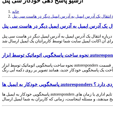
آرشیو پاسخ دهی خودکار سی پنل
خانه
پنل cPanel
درباره انتقال یک آدرس ایمیل به آدرس ایمیل دیگر در هاست سی پنل cPanel : با استفاده از قابلیت ایمیل فورواردر در سی پنل می توانید یک تنظیماتی بر روی اکانت های ایمیل ایجاد شده انجام دهید تا بلافاصله
نحوه ساخت پاسخگویی اتوماتیک توسط ابزار autoresponders در سی پنل : ابتدا وارد هاست سی پنل سایت خود شوید، سپس از قسمت email بر روی آیکون autoresponders کلیک کنید تا وارد صفحه تنظیمات
و چه کاربردی دارد ؟
پاسخگویی خودکار به ایمیل ها autoresponders در سی پنل : تصور کنید که شما صاحب یک وب سایت بزرگ هستید و روزانه تعداد بسیار زیادی ایمیل دریافت می کنید و کارمندان شما داخل تایم اداری یا زمان های