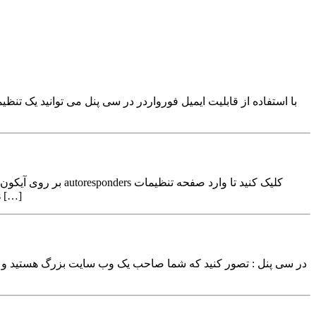
پاسخگویی خودکار ایمیل های س