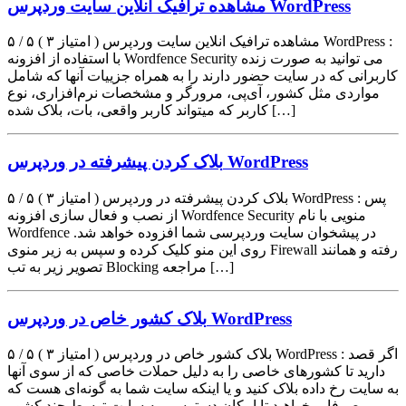
مشاهده ترافیک انلاین سایت وردپرس WordPress
۵ / ۵ ( ۳ امتیاز ) مشاهده ترافیک انلاین سایت وردپرس WordPress :
با استفاده از افزونه Wordfence Security می توانید به صورت زنده
کاربرانی که در سایت حضور دارند را به همراه جزییات آنها که شامل
مواردی مثل کشور، آی‌پی، مرورگر و مشخصات نرم‌افزاری، نوع
کاربر که میتواند کاربر واقعی، بات، بلاک شده […]
بلاک کردن پیشرفته در وردپرس WordPress
۵ / ۵ ( ۳ امتیاز ) بلاک کردن پیشرفته در وردپرس WordPress : پس
از نصب و فعال سازی افزونه Wordfence Security منویی با نام
Wordfence در پیشخوان سایت وردپرسی شما افزوده خواهد شد.
روی این منو کلیک کرده و سپس به زیر منوی Firewall رفته و همانند
تصویر زیر به تب Blocking مراجعه […]
بلاک کشور خاص در وردپرس WordPress
۵ / ۵ ( ۳ امتیاز ) بلاک کشور خاص در وردپرس WordPress : اگر قصد
دارید تا کشورهای خاصی را به دلیل حملات خاصی که از سوی آنها
به سایت رخ داده بلاک کنید و یا اینکه سایت شما به گونه‌ای هست که
صرفا میخواهید تا امکان دسترسی به سایت توسط چند کشور