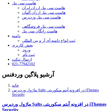
هاست سی پنل
هاست سی پنل ارزان ایران
هاست سی پنل ارزان آلمان
هاست سی پنل وردپرس
هاست سی پنل فروشگاهی
هاست رایگان سی پنل
دامنه
ثبت انواع دامنه آی آر و بین المللی
بخش کاربری
ورود
ثبت نام
ارسال تیکت
021-77942102
آرشیو پلاگین وردفنس
خانه
ماژول وردپرس Salts در افزونه آیتم سکوریتی iThemes
Security
ماژول وردپرس Salts در افزونه آیتم سکوریتی iThemes
Security