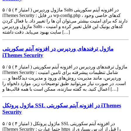
۵ / ۵ ( ۴ امتیاز ) ماژول وردپرس Salts در افزونه آیتم سکوریتی
iThemes Security : در فایل wp-config.php ، کدهای خاصی وجود
دارند که برای امنیت بیشتر می‌توان آن ها را تغییر داد. با فعال کردن
ماژول وردپرس Salts ، کدهای یونیک این فایل تغییر کرده و امنیت
سایت بهبود می‌یابد. دقت داشته […]
ماژول ترفندهای وردپرس در افزونه آیتم سکوریتی
iThemes Security
۵ / ۵ ( ۴ امتیاز ) ماژول ترفندهای وردپرس در افزونه آیتم سکوریتی
iThemes Security : شامل تنظیمات پیشرفته برای تامین امنیت
وردپرس، مانند مدیریت روش‌های ورود و مدیریت دیدگاه‌ها و …
است. در صورت نیاز می‌توانید طبق توضیحات زیر، موارد دلخواه را
اعمال کنید. به گفته سازنده، ممکن است با همه قالب‌ها و […]
ماژول پروتکل SSL در افزونه آیتم سکوریتی iThemes
Security
۵ / ۵ ( ۴ امتیاز ) ماژول پروتکل SSL در افزونه آیتم سکوریتی
iThemes Security : حتما عبارت https را قبل از آدرس بسیاری از