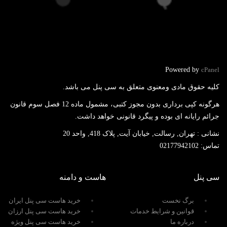
Powered by
cPanel
کلیه حقوق مادی ومعنوی متعلق به سی پنل می باشد.
هرگونه کپی برداری بدون مجوز کتبی، مشمول ماده 12 فصل سوم قانون
جرائم رایانه ای بوده و پیگرد قانونی خواهد داشت.
نشانی :
تهران, رسالت, خیابان آیت, پلاک 418, واحد 20
تماس:
02177942102
سی پنل
هاست و دامنه
برگ نخست
خرید هاست سی پنل ایران
قوانین و شرایط خدمات
خرید هاست سی پنل ارزان
درباره ما
خرید هاست سی پنل ویژه