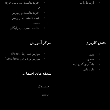
ارتباط با ما
خرید هاست سی پنل حرفه
ای
خرید هاست وردپرس
ثبت دامنه آی آر و بین
المللی
هاست سی پنل رایگان
بخش کاربری
مرکز آموزش
آموزش سی پنل cPanel
ورود
آموزش وردپرس WordPress
عضویت
یادآوری گذرواژه
بازاریابی
شبکه های اجتماعی
فیسبوک
توییتر