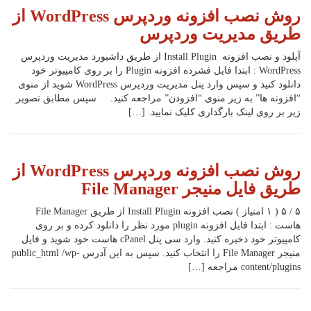
روش نصب افزونه وردپرس WordPress از
طریق مدیریت وردپرس
آپلود و نصب افزونه Install Plugin از طریق داشبورد مدیریت وردپرس
WordPress : ابتدا فایل فشرده افزونه Plugin را بر روی کامپیوتر خود
دانلود کنید و سپس وارد پنل مدیریت وردپرس WordPress شوید از منوی
“افزونه ها” به زیر منوی “افزودن” مراجعه کنید. سپس مطابق تصویر
زیر بر روی لینک بارگذاری کلیک نمایید. […]
روش نصب افزونه وردپرس WordPress از
طریق فایل منیجر File Manager
۵ / ۵ ( ۱ امتیاز ) نصب افزونه Install Plugin از طریق File Manager
هاست : ابتدا فایل افزونه plugin مورد نظر را دانلود کرده و بر روی
کامپیوتر خود ذخیره کنید. وارد سی پنل cPanel هاست خود شوید و فایل
منیجر File Manager را انتخاب کنید. سپس به این آدرس public_html /wp-
content/plugins مراجعه […]