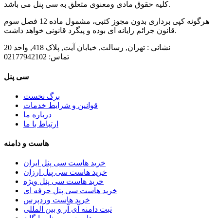
کلیه حقوق مادی ومعنوی متعلق به سی پنل می باشد.
هرگونه کپی برداری بدون مجوز کتبی، مشمول ماده 12 فصل سوم
قانون جرائم رایانه ای بوده و پیگرد قانونی خواهد داشت.
نشانی :
تهران, رسالت, خیابان آیت, پلاک 418, واحد 20
تماس:
02177942102
سی پنل
برگ نخست
قوانین و شرایط خدمات
درباره ما
ارتباط با ما
هاست و دامنه
خرید هاست سی پنل ایران
خرید هاست سی پنل ارزان
خرید هاست سی پنل ویژه
خرید هاست سی پنل حرفه ای
خرید هاست وردپرس
ثبت دامنه آی آر و بین المللی