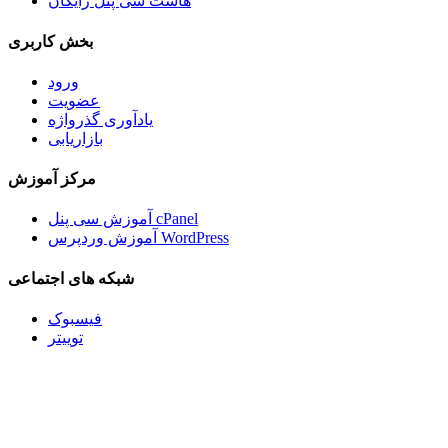
هاست سی پنل رایگان
بخش کاربری
ورود
عضویت
یادآوری گذرواژه
بازاریابی
مرکز آموزش
آموزش سی پنل cPanel
آموزش وردپرس WordPress
شبکه های اجتماعی
فیسبوک
توییتر