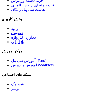
خرید هاست وردپرس
ثبت دامنه آی آر و بین المللی
هاست سی پنل رایگان
بخش کاربری
ورود
عضویت
یادآوری گذرواژه
بازاریابی
مرکز آموزش
آموزش سی پنل cPanel
آموزش وردپرس WordPress
شبکه های اجتماعی
فیسبوک
توییتر