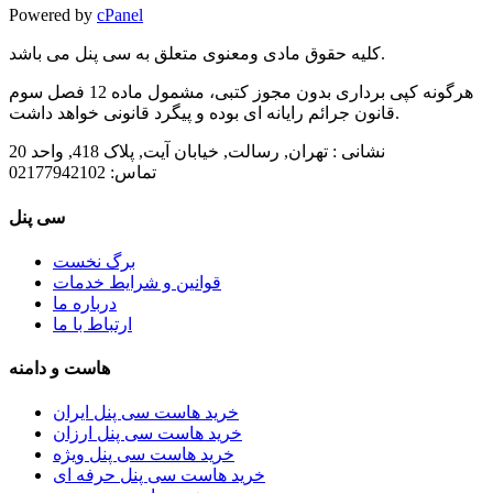
Powered by
cPanel
کلیه حقوق مادی ومعنوی متعلق به سی پنل می باشد.
هرگونه کپی برداری بدون مجوز کتبی، مشمول ماده 12 فصل سوم
قانون جرائم رایانه ای بوده و پیگرد قانونی خواهد داشت.
نشانی :
تهران, رسالت, خیابان آیت, پلاک 418, واحد 20
تماس:
02177942102
سی پنل
برگ نخست
قوانین و شرایط خدمات
درباره ما
ارتباط با ما
هاست و دامنه
خرید هاست سی پنل ایران
خرید هاست سی پنل ارزان
خرید هاست سی پنل ویژه
خرید هاست سی پنل حرفه ای