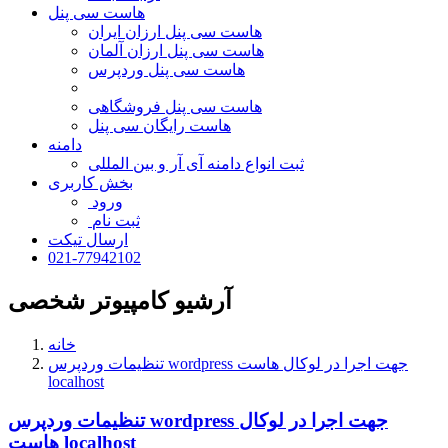
هاست سی پنل
هاست سی پنل ارزان ایران
هاست سی پنل ارزان آلمان
هاست سی پنل وردپرس
هاست سی پنل فروشگاهی
هاست رایگان سی پنل
دامنه
ثبت انواع دامنه آی آر و بین المللی
بخش کاربری
ورود
ثبت نام
ارسال تیکت
021-77942102
آرشیو کامپیوتر شخصی
خانه
تنظیمات وردپرس wordpress جهت اجرا در لوکال هاست
localhost
تنظیمات وردپرس wordpress جهت اجرا در لوکال
هاست localhost