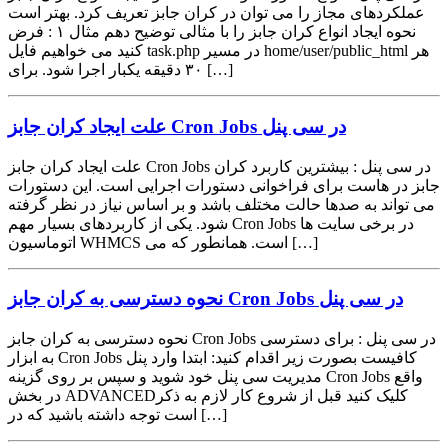
عملکردهای مجاز را می توان در کران جابز تعریف کرد. بهتر است
نحوه ایجاد انواع کران جابز را با مثالی توضیح دهم مثال ۱ : فرض
کنید می خواهیم فایل task.php در مسیر home/user/public_html هر
۳۰ دقیقه یکبار اجرا شود. برای […]
علت ایجاد کران جابز Cron Jobs در سی پنل
علت ایجاد کران جابز Cron Jobs در سی پنل : بیشترین کاربرد کران
جابز در هاست برای فراخوانی دستورات اجرایی است. این دستورات
می تواند به صدها حالت مختلف باشد و بر اساس نیاز در نظر گرفته
شود. یکی از کاربردهای بسیار مهم Cron Jobs در برخی سایت ها
اتوماسیون WHMCS است. همانطور که می […]
نحوه دسترسی به کران جابز Cron Jobs در سی پنل
نحوه دسترسی به کران جابز Cron Jobs در سی پنل : برای دسترسی
به ابزار Cron Jobs کافیست بصورت زیر اقدام کنید: ابتدا وارد پنل
مدیریت سی پنل خود شوید و سپس بر روی گزینه Cron Jobs واقع
در بخش ADVANCEDکلیک کنید قبل از شروع کار لازم به ذکر
است توجه داشته باشید که در […]