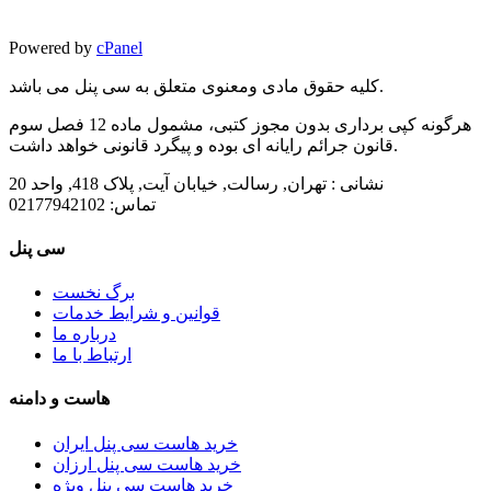
Powered by
cPanel
کلیه حقوق مادی ومعنوی متعلق به سی پنل می باشد.
هرگونه کپی برداری بدون مجوز کتبی، مشمول ماده 12 فصل سوم
قانون جرائم رایانه ای بوده و پیگرد قانونی خواهد داشت.
نشانی :
تهران, رسالت, خیابان آیت, پلاک 418, واحد 20
تماس:
02177942102
سی پنل
برگ نخست
قوانین و شرایط خدمات
درباره ما
ارتباط با ما
هاست و دامنه
خرید هاست سی پنل ایران
خرید هاست سی پنل ارزان
خرید هاست سی پنل ویژه