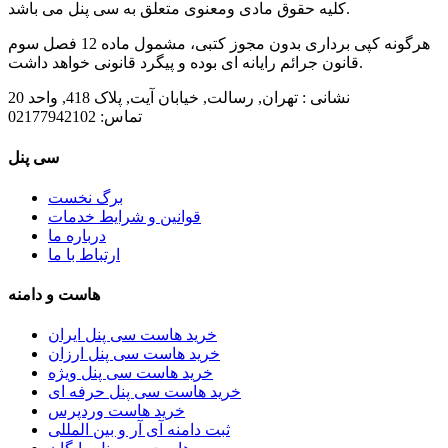
کلیه حقوق مادی ومعنوی متعلق به سی پنل می باشد.
هرگونه کپی برداری بدون مجوز کتبی، مشمول ماده 12 فصل سوم
قانون جرائم رایانه ای بوده و پیگرد قانونی خواهد داشت.
نشانی :
تهران, رسالت, خیابان آیت, پلاک 418, واحد 20
تماس:
02177942102
سی پنل
برگ نخست
قوانین و شرایط خدمات
درباره ما
ارتباط با ما
هاست و دامنه
خرید هاست سی پنل ایران
خرید هاست سی پنل ارزان
خرید هاست سی پنل ویژه
خرید هاست سی پنل حرفه ای
خرید هاست وردپرس
ثبت دامنه آی آر و بین المللی