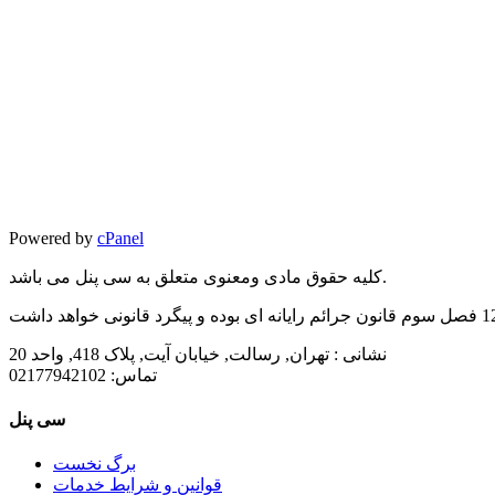
Powered by
cPanel
کلیه حقوق مادی ومعنوی متعلق به سی پنل می باشد.
نشانی :
تهران, رسالت, خیابان آیت, پلاک 418, واحد 20
تماس:
02177942102
سی پنل
برگ نخست
قوانین و شرایط خدمات