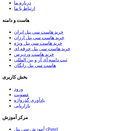
درباره ما
ارتباط با ما
هاست و دامنه
خرید هاست سی پنل ایران
خرید هاست سی پنل ارزان
خرید هاست سی پنل ویژه
خرید هاست سی پنل حرفه ای
خرید هاست وردپرس
ثبت دامنه آی آر و بین المللی
هاست سی پنل رایگان
بخش کاربری
ورود
عضویت
یادآوری گذرواژه
بازاریابی
مرکز آموزش
آموزش سی پنل cPanel