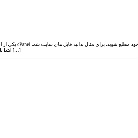
چقدر حجم گرفته اند. برای دسترسی به بخش Disk Usage ابتدا باید وارد پنل […]