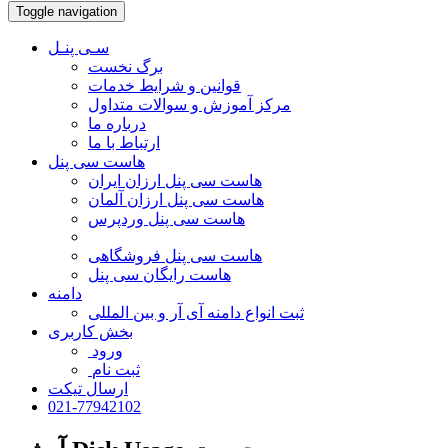
Toggle navigation
سـی پنـل
برگ نخست
قوانین و شرایط خدمات
مرکز آموزش و سوالات متداول
درباره ما
ارتباط با ما
هاست سی پنل
هاست سی پنل ارزان ایران
هاست سی پنل ارزان آلمان
هاست سی پنل وردپرس
هاست سی پنل فروشگاهی
هاست رایگان سی پنل
دامنه
ثبت انواع دامنه آی آر و بین المللی
بخش کاربری
ورود
ثبت نام
ارسال تیکت
021-77942102