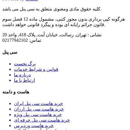
کلیه حقوق مادی ومعنوی متعلق به سی پنل می باشد.
هرگونه کپی برداری بدون مجوز کتبی، مشمول ماده 12 فصل سوم
قانون جرائم رایانه ای بوده و پیگرد قانونی خواهد داشت.
نشانی :
تهران, رسالت, خیابان آیت, پلاک 418, واحد 20
تماس:
02177942102
سی پنل
برگ نخست
قوانین و شرایط خدمات
درباره ما
ارتباط با ما
هاست و دامنه
خرید هاست سی پنل ایران
خرید هاست سی پنل ارزان
خرید هاست سی پنل ویژه
خرید هاست سی پنل حرفه ای
خرید هاست وردپرس