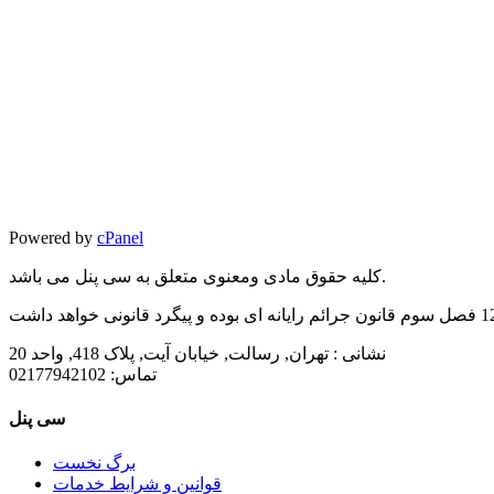
Powered by
cPanel
کلیه حقوق مادی ومعنوی متعلق به سی پنل می باشد.
نشانی :
تهران, رسالت, خیابان آیت, پلاک 418, واحد 20
تماس:
02177942102
سی پنل
برگ نخست
قوانین و شرایط خدمات