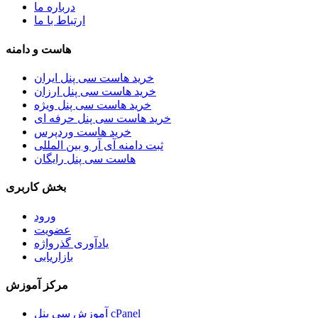
درباره ما
ارتباط با ما
هاست و دامنه
خرید هاست سی پنل ایران
خرید هاست سی پنل ارزان
خرید هاست سی پنل ویژه
خرید هاست سی پنل حرفه ای
خرید هاست وردپرس
ثبت دامنه آی آر و بین المللی
هاست سی پنل رایگان
بخش کاربری
ورود
عضویت
یادآوری گذرواژه
بازاریابی
مرکز آموزش
آموزش سی پنل cPanel