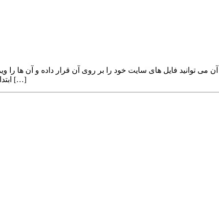
و مدیریت کنید. برای دسترسی به فایل منیجر File Manager ابتدا وارد سی […]