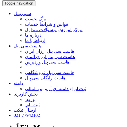
Toggle navigation
سـی پنـل
برگ نخست
قوانین و شرایط خدمات
مرکز آموزش و سوالات متداول
درباره ما
ارتباط با ما
هاست سی پنل
هاست سی پنل ارزان ایران
هاست سی پنل ارزان آلمان
هاست سی پنل وردپرس
هاست سی پنل فروشگاهی
هاست رایگان سی پنل
دامنه
ثبت انواع دامنه آی آر و بین المللی
بخش کاربری
ورود
ثبت نام
ارسال تیکت
021-77942102