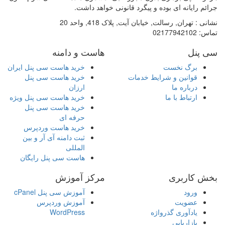
جرائم رایانه ای بوده و پیگرد قانونی خواهد داشت.
نشانی :
تهران, رسالت, خیابان آیت, پلاک 418, واحد 20
تماس:
02177942102
سی پنل
هاست و دامنه
برگ نخست
خرید هاست سی پنل ایران
قوانین و شرایط خدمات
خرید هاست سی پنل
درباره ما
ارزان
ارتباط با ما
خرید هاست سی پنل ویژه
خرید هاست سی پنل
حرفه ای
خرید هاست وردپرس
ثبت دامنه آی آر و بین
المللی
هاست سی پنل رایگان
بخش کاربری
مرکز آموزش
ورود
آموزش سی پنل cPanel
عضویت
آموزش وردپرس
یادآوری گذرواژه
WordPress
بازاریابی