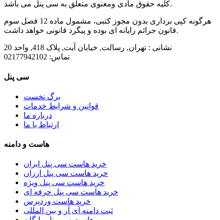
کلیه حقوق مادی ومعنوی متعلق به سی پنل می باشد.
هرگونه کپی برداری بدون مجوز کتبی، مشمول ماده 12 فصل سوم
قانون جرائم رایانه ای بوده و پیگرد قانونی خواهد داشت.
نشانی :
تهران, رسالت, خیابان آیت, پلاک 418, واحد 20
تماس:
02177942102
سی پنل
برگ نخست
قوانین و شرایط خدمات
درباره ما
ارتباط با ما
هاست و دامنه
خرید هاست سی پنل ایران
خرید هاست سی پنل ارزان
خرید هاست سی پنل ویژه
خرید هاست سی پنل حرفه ای
خرید هاست وردپرس
ثبت دامنه آی آر و بین المللی
هاست سی پنل رایگان