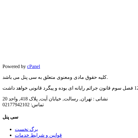
Powered by
cPanel
کلیه حقوق مادی ومعنوی متعلق به سی پنل می باشد.
نشانی :
تهران, رسالت, خیابان آیت, پلاک 418, واحد 20
تماس:
02177942102
سی پنل
برگ نخست
قوانین و شرایط خدمات