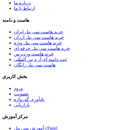
درباره ما
ارتباط با ما
هاست و دامنه
خرید هاست سی پنل ایران
خرید هاست سی پنل ارزان
خرید هاست سی پنل ویژه
خرید هاست سی پنل حرفه ای
خرید هاست وردپرس
ثبت دامنه آی آر و بین المللی
هاست سی پنل رایگان
بخش کاربری
ورود
عضویت
یادآوری گذرواژه
بازاریابی
مرکز آموزش
آموزش سی پنل cPanel