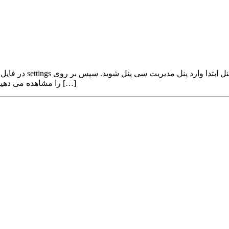
سمت راست و بالای صفحه دکمه settings را مشاهده می دهید. با کلیک بر روی این گزینه […]