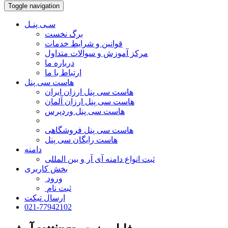
Toggle navigation
سـی پنـل
برگ نخست
قوانین و شرایط خدمات
مرکز آموزش و سوالات متداول
درباره ما
ارتباط با ما
هاست سی پنل
هاست سی پنل ارزان ایران
هاست سی پنل ارزان آلمان
هاست سی پنل وردپرس
هاست سی پنل فروشگاهی
هاست رایگان سی پنل
دامنه
ثبت انواع دامنه آی آر و بین المللی
بخش کاربری
ورود
ثبت نام
ارسال تیکت
021-77942102