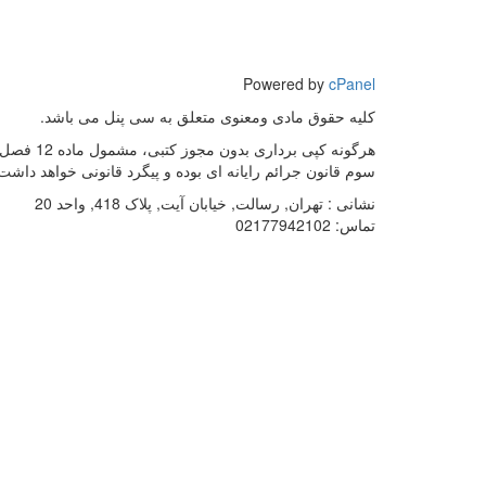
Powered by
cPanel
کلیه حقوق مادی ومعنوی متعلق به سی پنل می باشد.
هرگونه کپی برداری بدون مجوز کتبی، مشمول ماده 12 فص
سوم قانون جرائم رایانه ای بوده و پیگرد قانونی خواهد داشت
نشانی :
تهران, رسالت, خیابان آیت, پلاک 418, واحد 20
تماس:
02177942102