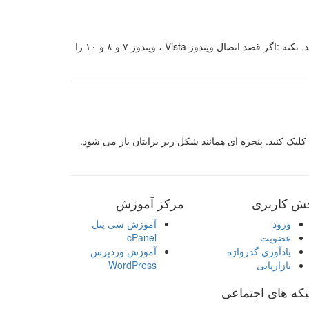
نحوه اتصال وب دیسک WebDisk به ویندوز : ابتدا وارد پنل مدیریت سی پنل cPanel شوید و از زبانه Files بر روی گزینه WebDisk کلیک کنید. نکته :اگر قصد اتصال ویندوز Vista ، ویندوز ۷ و ۸ و ۱۰ را
اتصال دستی ویندوز به وب دیسک WebDisk : ابتدا بر روی My Computer دسکتاپ کلیک راست کرده و بر روی گزینه Map Network Drive کلیک کنید. پنجره ای همانند شکل زیر برایتان باز می شود.
ش کاربری
مرکز آموزش
ورود
آموزش سی پنل
عضویت
cPanel
یادآوری گذرواژه
آموزش وردپرس
بازاریابی
WordPress
که های اجتماعی