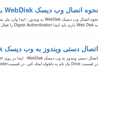
نحوه اتصال وب دیسک WebDisk به ویندوز
به Web Disk دارید باید ابتدا Digest Authentication را فعال کنید. وارد صفحه ای همانند […]
اتصال دستی ویندوز به وب دیسک WebDisk
در قسمت Drive یک نام به دلخواه ایجاد کنی. در قسمتFolder آدرس وب سایت خود را بنویسید و در آخر […]