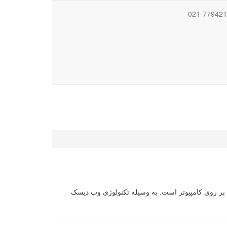
021-77942
یار کاربر قرار داده تا بتواند هاست خود را بر روی کامپیوتر است. به وسیله تکنولوژی وب دیسک