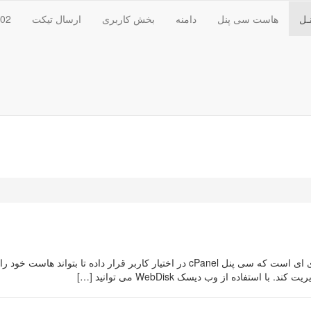
ـل
هاست سی پنل
دامنه
بخش کاربری
ارسال تیکت
102
وب دیسک Web Disk چیست؟ وب دیسک WebDisk تکنولوژی ای است که سی پنل cPanel در اخت